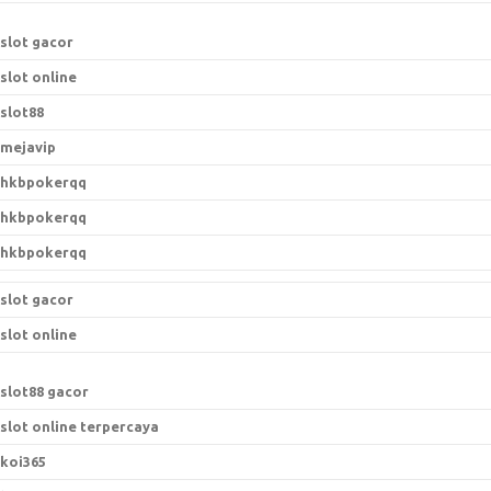
slot gacor
slot online
slot88
mejavip
hkbpokerqq
hkbpokerqq
hkbpokerqq
slot gacor
slot online
slot88 gacor
slot online terpercaya
koi365