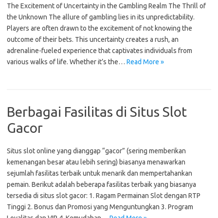
The Excitement of Uncertainty in the Gambling Realm The Thrill of
the Unknown The allure of gambling lies in its unpredictability.
Players are often drawn to the excitement of not knowing the
outcome of their bets. This uncertainty creates a rush, an
adrenaline-fueled experience that captivates individuals from
various walks of life. Whether it’s the…
Read More »
Berbagai Fasilitas di Situs Slot
Gacor
Situs slot online yang dianggap “gacor” (sering memberikan
kemenangan besar atau lebih sering) biasanya menawarkan
sejumlah fasilitas terbaik untuk menarik dan mempertahankan
pemain. Berikut adalah beberapa fasilitas terbaik yang biasanya
tersedia di situs slot gacor: 1. Ragam Permainan Slot dengan RTP
Tinggi 2. Bonus dan Promosi yang Menguntungkan 3. Program