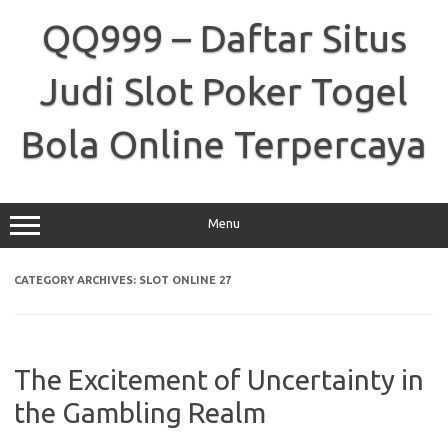
Skip
to
QQ999 – Daftar Situs
content
Judi Slot Poker Togel
Bola Online Terpercaya
Menu
CATEGORY ARCHIVES:
SLOT ONLINE 27
The Excitement of Uncertainty in
the Gambling Realm