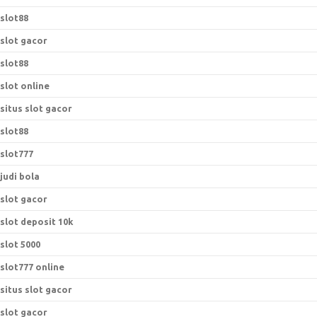
slot88
slot gacor
slot88
slot online
situs slot gacor
slot88
slot777
judi bola
slot gacor
slot deposit 10k
slot 5000
slot777 online
situs slot gacor
slot gacor