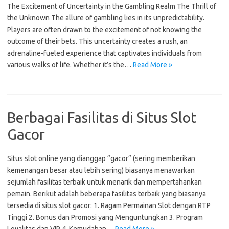
The Excitement of Uncertainty in the Gambling Realm The Thrill of
the Unknown The allure of gambling lies in its unpredictability.
Players are often drawn to the excitement of not knowing the
outcome of their bets. This uncertainty creates a rush, an
adrenaline-fueled experience that captivates individuals from
various walks of life. Whether it’s the…
Read More »
Berbagai Fasilitas di Situs Slot
Gacor
Situs slot online yang dianggap “gacor” (sering memberikan
kemenangan besar atau lebih sering) biasanya menawarkan
sejumlah fasilitas terbaik untuk menarik dan mempertahankan
pemain. Berikut adalah beberapa fasilitas terbaik yang biasanya
tersedia di situs slot gacor: 1. Ragam Permainan Slot dengan RTP
Tinggi 2. Bonus dan Promosi yang Menguntungkan 3. Program