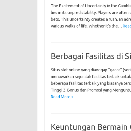
The Excitement of Uncertainty in the Gambl
lies in its unpredictability. Players are oft
bets. This uncertainty creates a rush, an ad
various walks of life. Whether it’s the…
Read
Berbagai Fasilitas di S
Situs slot online yang dianggap “gacor” (se
menawarkan sejumlah fasilitas terbaik untu
beberapa fasilitas terbaik yang biasanya ter
Tinggi 2. Bonus dan Promosi yang Menguntu
Read More »
Keuntungan Bermain 