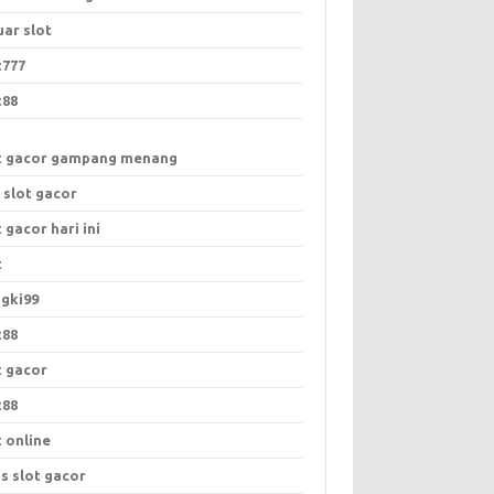
uar slot
t777
t88
t gacor gampang menang
k slot gacor
t gacor hari ini
t
gki99
t88
t gacor
t88
t online
us slot gacor