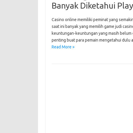
Banyak Diketahui Pla
Casino online memiliki peminat yang semaki
saat ini banyak yang memilih game judi casin
keuntungan-keuntungan yang masih belum dik
penting buat para pemain mengetahui dulu 
Read More »