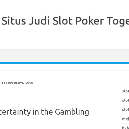
Situs Judi Slot Poker Tog
E+TERPERCAYA+2020
slo
slo
ertainty in the Gambling
slo
mej
hk