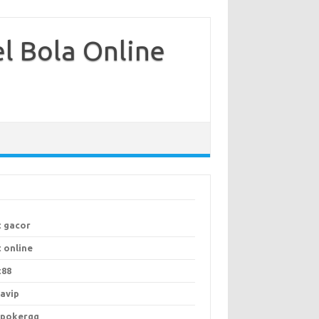
el Bola Online
t gacor
t online
t88
avip
bpokerqq