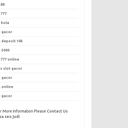
t88
t777
i bola
t gacor
t deposit 10k
t 5000
t777 online
us slot gacor
t gacor
t online
t gacor
r More Information Please
Contact Us
sa seo judi