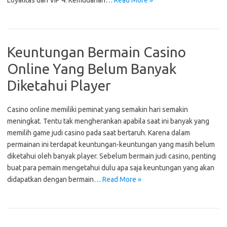
Loyalitas dan VIP 4. Kemudahan…
Read More »
Keuntungan Bermain Casino
Online Yang Belum Banyak
Diketahui Player
Casino online memiliki peminat yang semakin hari semakin
meningkat. Tentu tak mengherankan apabila saat ini banyak yang
memilih game judi casino pada saat bertaruh. Karena dalam
permainan ini terdapat keuntungan-keuntungan yang masih belum
diketahui oleh banyak player. Sebelum bermain judi casino, penting
buat para pemain mengetahui dulu apa saja keuntungan yang akan
didapatkan dengan bermain…
Read More »