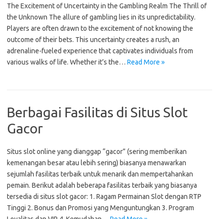
The Excitement of Uncertainty in the Gambling Realm The Thrill of
the Unknown The allure of gambling lies in its unpredictability.
Players are often drawn to the excitement of not knowing the
outcome of their bets. This uncertainty creates a rush, an
adrenaline-fueled experience that captivates individuals from
various walks of life. Whether it’s the…
Read More »
Berbagai Fasilitas di Situs Slot
Gacor
Situs slot online yang dianggap “gacor” (sering memberikan
kemenangan besar atau lebih sering) biasanya menawarkan
sejumlah fasilitas terbaik untuk menarik dan mempertahankan
pemain. Berikut adalah beberapa fasilitas terbaik yang biasanya
tersedia di situs slot gacor: 1. Ragam Permainan Slot dengan RTP
Tinggi 2. Bonus dan Promosi yang Menguntungkan 3. Program