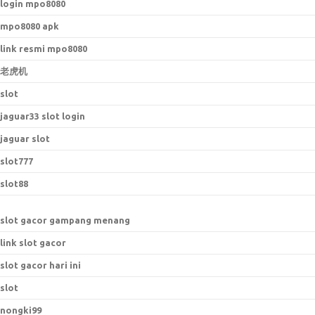
login mpo8080
mpo8080 apk
link resmi mpo8080
老虎机
slot
jaguar33 slot login
jaguar slot
slot777
slot88
slot gacor gampang menang
link slot gacor
slot gacor hari ini
slot
nongki99