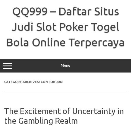
Skip
to
QQ999 – Daftar Situs
content
Judi Slot Poker Togel
Bola Online Terpercaya
Menu
CATEGORY ARCHIVES:
CONTOH JUDI
The Excitement of Uncertainty in
the Gambling Realm