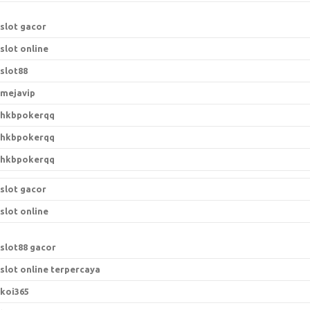
slot gacor
slot online
slot88
mejavip
hkbpokerqq
hkbpokerqq
hkbpokerqq
slot gacor
slot online
slot88 gacor
slot online terpercaya
koi365