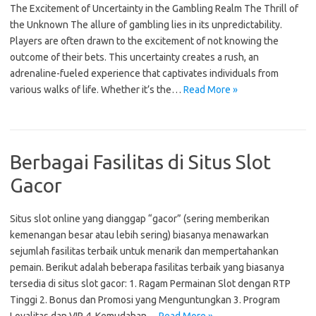
The Excitement of Uncertainty in the Gambling Realm The Thrill of
the Unknown The allure of gambling lies in its unpredictability.
Players are often drawn to the excitement of not knowing the
outcome of their bets. This uncertainty creates a rush, an
adrenaline-fueled experience that captivates individuals from
various walks of life. Whether it’s the…
Read More »
Berbagai Fasilitas di Situs Slot
Gacor
Situs slot online yang dianggap “gacor” (sering memberikan
kemenangan besar atau lebih sering) biasanya menawarkan
sejumlah fasilitas terbaik untuk menarik dan mempertahankan
pemain. Berikut adalah beberapa fasilitas terbaik yang biasanya
tersedia di situs slot gacor: 1. Ragam Permainan Slot dengan RTP
Tinggi 2. Bonus dan Promosi yang Menguntungkan 3. Program