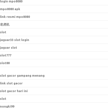
login mpo8080
mpo8080 apk
link resmi mpo8080
老虎机
slot
jaguar33 slot login
jaguar slot
slot777
slot88
slot gacor gampang menang
link slot gacor
slot gacor hari ini
slot
nongki99