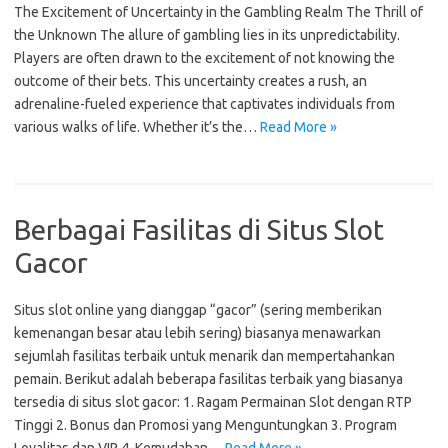
The Excitement of Uncertainty in the Gambling Realm The Thrill of
the Unknown The allure of gambling lies in its unpredictability.
Players are often drawn to the excitement of not knowing the
outcome of their bets. This uncertainty creates a rush, an
adrenaline-fueled experience that captivates individuals from
various walks of life. Whether it’s the…
Read More »
Berbagai Fasilitas di Situs Slot
Gacor
Situs slot online yang dianggap “gacor” (sering memberikan
kemenangan besar atau lebih sering) biasanya menawarkan
sejumlah fasilitas terbaik untuk menarik dan mempertahankan
pemain. Berikut adalah beberapa fasilitas terbaik yang biasanya
tersedia di situs slot gacor: 1. Ragam Permainan Slot dengan RTP
Tinggi 2. Bonus dan Promosi yang Menguntungkan 3. Program