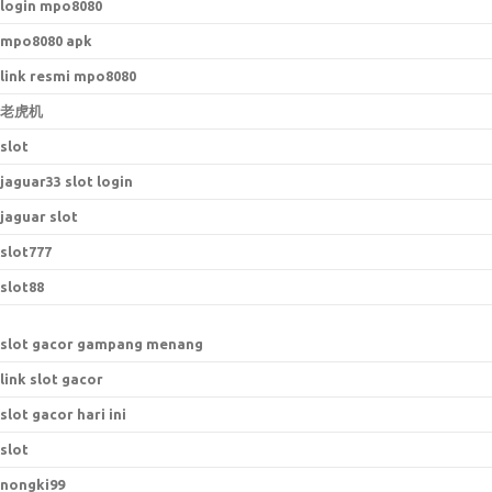
login mpo8080
mpo8080 apk
link resmi mpo8080
老虎机
slot
jaguar33 slot login
jaguar slot
slot777
slot88
slot gacor gampang menang
link slot gacor
slot gacor hari ini
slot
nongki99